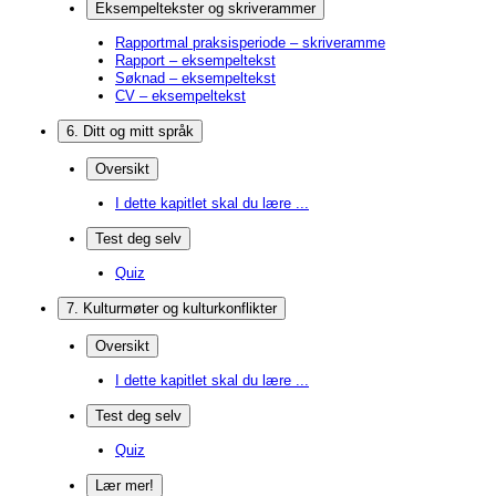
Eksempeltekster og skriverammer
Rapportmal praksisperiode – skriveramme
Rapport – eksempeltekst
Søknad – eksempeltekst
CV – eksempeltekst
6. Ditt og mitt språk
Oversikt
I dette kapitlet skal du lære ...
Test deg selv
Quiz
7. Kulturmøter og kulturkonflikter
Oversikt
I dette kapitlet skal du lære ...
Test deg selv
Quiz
Lær mer!