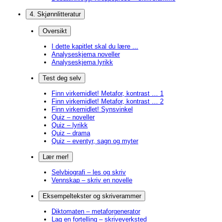
4. Skjønnlitteratur
Oversikt
I dette kapitlet skal du lære ...
Analyseskjema noveller
Analyseskjema lyrikk
Test deg selv
Finn virkemidlet! Metafor, kontrast … 1
Finn virkemidlet! Metafor, kontrast … 2
Finn virkemidlet! Synsvinkel
Quiz – noveller
Quiz – lyrikk
Quiz – drama
Quiz – eventyr, sagn og myter
Lær mer!
Selvbiografi – les og skriv
Vennskap – skriv en novelle
Eksempeltekster og skriverammer
Diktomaten – metaforgenerator
Lag en fortelling – skriveverksted