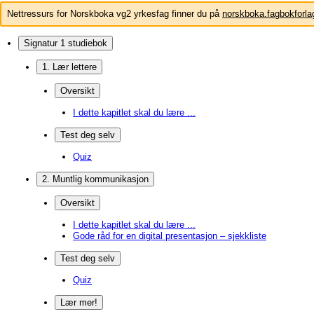
Nettressurs for Norskboka vg2 yrkesfag finner du på
norskboka.fagbokforla
Signatur 1 studiebok
1. Lær lettere
Oversikt
I dette kapitlet skal du lære ...
Test deg selv
Quiz
2. Muntlig kommunikasjon
Oversikt
I dette kapitlet skal du lære ...
Gode råd for en digital presentasjon – sjekkliste
Test deg selv
Quiz
Lær mer!