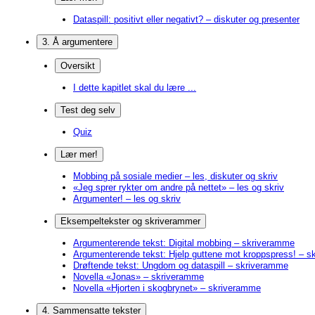
Dataspill: positivt eller negativt? – diskuter og presenter
3. Å argumentere
Oversikt
I dette kapitlet skal du lære ...
Test deg selv
Quiz
Lær mer!
Mobbing på sosiale medier – les, diskuter og skriv
«Jeg sprer rykter om andre på nettet» – les og skriv
Argumenter! – les og skriv
Eksempeltekster og skriverammer
Argumenterende tekst: Digital mobbing – skriveramme
Argumenterende tekst: Hjelp guttene mot kroppspress! – 
Drøftende tekst: Ungdom og dataspill – skriveramme
Novella «Jonas» – skriveramme
Novella «Hjorten i skogbrynet» – skriveramme
4. Sammensatte tekster