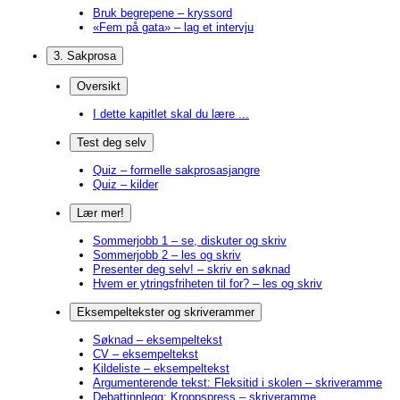
Bruk begrepene – kryssord
«Fem på gata» – lag et intervju
3. Sakprosa
Oversikt
I dette kapitlet skal du lære ...
Test deg selv
Quiz – formelle sakprosasjangre
Quiz – kilder
Lær mer!
Sommerjobb 1 – se, diskuter og skriv
Sommerjobb 2 – les og skriv
Presenter deg selv! – skriv en søknad
Hvem er ytringsfriheten til for? – les og skriv
Eksempeltekster og skriverammer
Søknad – eksempeltekst
CV – eksempeltekst
Kildeliste – eksempeltekst
Argumenterende tekst: Fleksitid i skolen – skriveramme
Debattinnlegg: Kroppspress – skriveramme