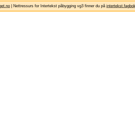
get.no
| Nettressurs for Intertekst påbygging vg3 finner du på
intertekst.fagbo