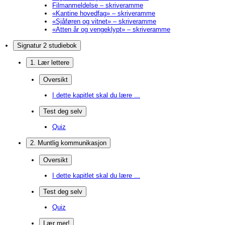
Filmanmeldelse – skriveramme
«Kantine hovedfag» – skriveramme
«Sjåføren og vitnet» – skriveramme
«Atten år og vengeklypt» – skriveramme
Signatur 2 studiebok
1. Lær lettere
Oversikt
I dette kapitlet skal du lære ...
Test deg selv
Quiz
2. Muntlig kommunikasjon
Oversikt
I dette kapitlet skal du lære ...
Test deg selv
Quiz
Lær mer!