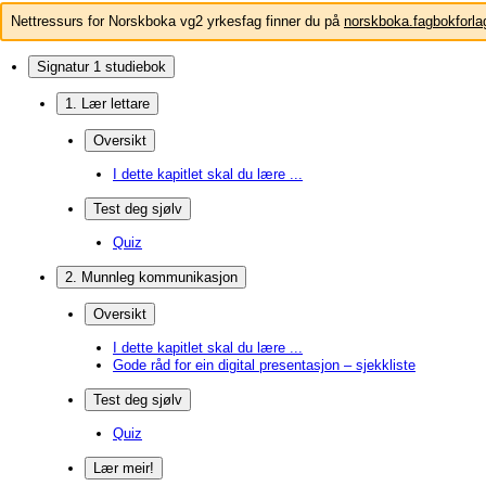
Nettressurs for Norskboka vg2 yrkesfag finner du på
norskboka.fagbokforla
Signatur 1 studiebok
1. Lær lettare
Oversikt
I dette kapitlet skal du lære ...
Test deg sjølv
Quiz
2. Munnleg kommunikasjon
Oversikt
I dette kapitlet skal du lære ...
Gode råd for ein digital presentasjon – sjekkliste
Test deg sjølv
Quiz
Lær meir!