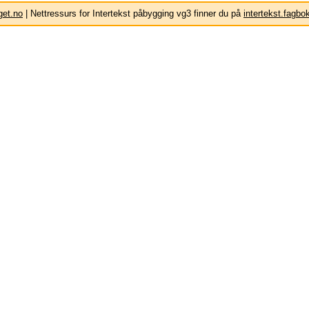
get.no
| Nettressurs for Intertekst påbygging vg3 finner du på
intertekst.fagbo