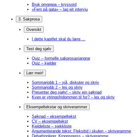
Bruk omgrepa – kryssord
«Fem på gata» – lag eit intervju
3. Sakprosa
Oversikt
I dette kapitlet skal du lære ...
Test deg sjølv
Quiz – formelle sakprosasjangrar
Quiz – kjelder
Lær meir!
Sommarjobb 1 – sjå, diskuter og skriv
Sommarjobb 2 – les og skriv
Presenter deg sjølv! – skriv ein søknad
Kven er ytringsfridommen til for? – les og skriv
Eksempeltekstar og skriverammer
Søknad – eksempeltekst
CV – eksempeltekst
Kjeldeliste – sjekkliste
Argumenterande tekst: Fleksitid i skulen – skriveramme
Debattinnlegg: Kroppspress – skriveramme