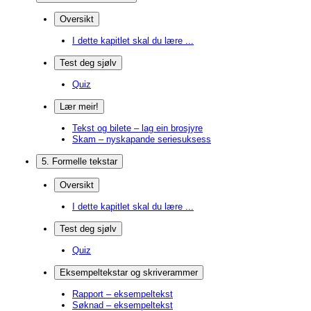
Oversikt
I dette kapitlet skal du lære ...
Test deg sjølv
Quiz
Lær meir!
Tekst og bilete – lag ein brosjyre
Skam – nyskapande seriesuksess
5. Formelle tekstar
Oversikt
I dette kapitlet skal du lære ...
Test deg sjølv
Quiz
Eksempeltekstar og skriverammer
Rapport – eksempeltekst
Søknad – eksempeltekst