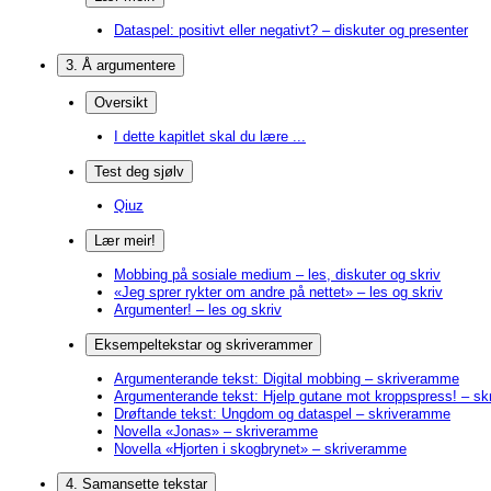
Dataspel: positivt eller negativt? – diskuter og presenter
3. Å argumentere
Oversikt
I dette kapitlet skal du lære ...
Test deg sjølv
Qiuz
Lær meir!
Mobbing på sosiale medium – les, diskuter og skriv
«Jeg sprer rykter om andre på nettet» – les og skriv
Argumenter! – les og skriv
Eksempeltekstar og skriverammer
Argumenterande tekst: Digital mobbing – skriveramme
Argumenterande tekst: Hjelp gutane mot kroppspress! – s
Drøftande tekst: Ungdom og dataspel – skriveramme
Novella «Jonas» – skriveramme
Novella «Hjorten i skogbrynet» – skriveramme
4. Samansette tekstar