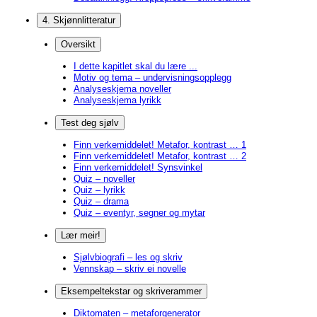
4. Skjønnlitteratur
Oversikt
I dette kapitlet skal du lære ...
Motiv og tema – undervisningsopplegg
Analyseskjema noveller
Analyseskjema lyrikk
Test deg sjølv
Finn verkemiddelet! Metafor, kontrast … 1
Finn verkemiddelet! Metafor, kontrast … 2
Finn verkemiddelet! Synsvinkel
Quiz – noveller
Quiz – lyrikk
Quiz – drama
Quiz – eventyr, segner og mytar
Lær meir!
Sjølvbiografi – les og skriv
Vennskap – skriv ei novelle
Eksempeltekstar og skriverammer
Diktomaten – metaforgenerator