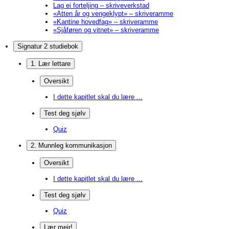
Lag ei forteljing – skriveverkstad
«Atten år og vengeklypt» – skriveramme
«Kantine hovedfag» – skriveramme
«Sjåføren og vitnet» – skriveramme
Signatur 2 studiebok
1. Lær lettare
Oversikt
I dette kapitlet skal du lære ...
Test deg sjølv
Quiz
2. Munnleg kommunikasjon
Oversikt
I dette kapitlet skal du lære ...
Test deg sjølv
Quiz
Lær meir!