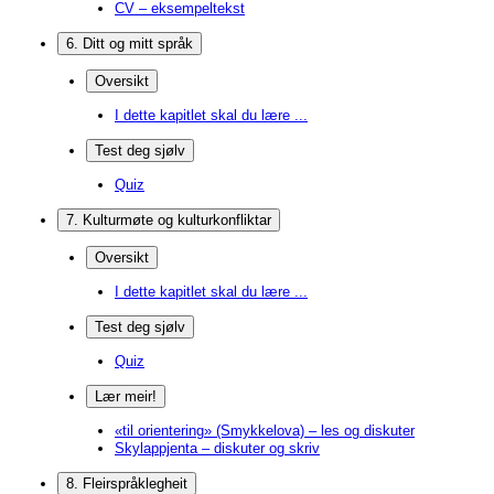
CV – eksempeltekst
6. Ditt og mitt språk
Oversikt
I dette kapitlet skal du lære ...
Test deg sjølv
Quiz
7. Kulturmøte og kulturkonfliktar
Oversikt
I dette kapitlet skal du lære ...
Test deg sjølv
Quiz
Lær meir!
«til orientering» (Smykkelova) – les og diskuter
Skylappjenta – diskuter og skriv
8. Fleirspråklegheit