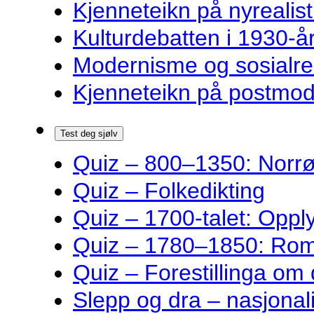
Kjenneteikn på nyrealist
Kulturdebatten i 1930-år
Modernisme og sosialre
Kjenneteikn på postmode
Test deg sjølv
Quiz – 800–1350: Norrøn
Quiz – Folkedikting
Quiz – 1700-talet: Oppl
Quiz – 1780–1850: Rom
Quiz – Forestillinga om
Slepp og dra – nasjonali