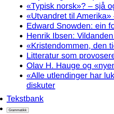
«Typisk norsk»? – sjå og
«Utvandret til Amerika» 
Edward Snowden: ein fol
Henrik Ibsen: Vildande
«Kristendommen, den ti
Litteratur som provosere
Olav H. Hauge og «nyenk
«Alle utlendinger har luk
diskuter
Tekstbank
Grammatikk