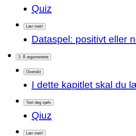
Quiz
Lær meir!
Dataspel: positivt eller 
3. Å argumentere
Oversikt
I dette kapitlet skal du l
Test deg sjølv
Qiuz
Lær meir!