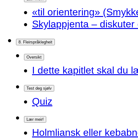
«til orientering» (Smykk
Skylappjenta – diskuter 
8. Fleirspråklegheit
Oversikt
I dette kapitlet skal du l
Test deg sjølv
Quiz
Lær meir!
Holmliansk eller kebabn