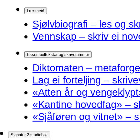
Lær meir!
Sjølvbiografi – les og sk
Vennskap – skriv ei nov
Eksempeltekstar og skriverammer
Diktomaten – metaforge
Lag ei forteljing – skriv
«Atten år og vengeklyp
«Kantine hovedfag» – 
«Sjåføren og vitnet» –
Signatur 2 studiebok