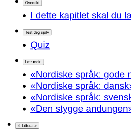
Oversikt
I dette kapitlet skal du l
Test deg sjølv
Quiz
Lær meir!
«Nordiske språk: gode n
«Nordiske språk: dansk»
«Nordiske språk: svensk
«Den stygge andungen»
8. Litteratur