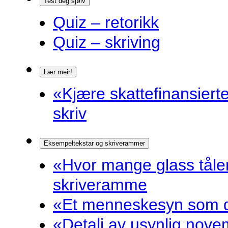
Test deg sjølv
Quiz – retorikk
Quiz – skriving
Lær meir!
«Kjære skattefinansiert
skriv
Eksempeltekstar og skriverammer
«Hvor mange glass tåler
skriveramme
«Et menneskesyn som dr
«Detalj av usynlig nove