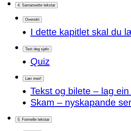
4. Samansette tekstar
Oversikt
I dette kapitlet skal du l
Test deg sjølv
Quiz
Lær meir!
Tekst og bilete – lag ein
Skam – nyskapande ser
5. Formelle tekstar