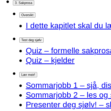
3. Sakprosa
Oversikt
I dette kapitlet skal du l
Test deg sjølv
Quiz – formelle sakpros
Quiz – kjelder
Lær meir!
Sommarjobb 1 – sjå, dis
Sommarjobb 2 – les og 
Presenter deg sjølv! – s