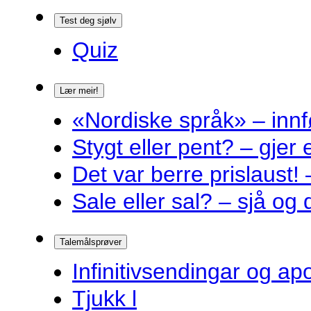
Test deg sjølv
Quiz
Lær meir!
«Nordiske språk» – innf
Stygt eller pent? – gjer
Det var berre prislaust! 
Sale eller sal? – sjå og 
Talemålsprøver
Infinitivsendingar og a
Tjukk l