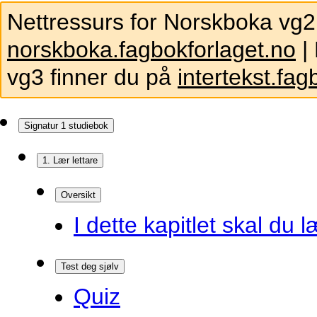
Nettressurs for Norskboka vg2
norskboka.fagbokforlaget.no
| 
vg3 finner du på
intertekst.fag
Signatur 1 studiebok
1. Lær lettare
Oversikt
I dette kapitlet skal du l
Test deg sjølv
Quiz