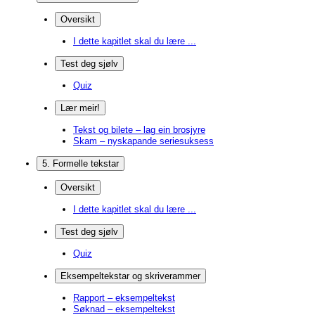
Oversikt
I dette kapitlet skal du lære ...
Test deg sjølv
Quiz
Lær meir!
Tekst og bilete – lag ein brosjyre
Skam – nyskapande seriesuksess
5. Formelle tekstar
Oversikt
I dette kapitlet skal du lære ...
Test deg sjølv
Quiz
Eksempeltekstar og skriverammer
Rapport – eksempeltekst
Søknad – eksempeltekst