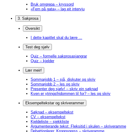
Bruk omgrepa – kryssord
«Fem på gata» – lag eit intervju
3. Sakprosa
Oversikt
I dette kapitlet skal du lære ...
Test deg sjølv
Quiz – formelle sakprosasjangrar
Quiz – kjelder
Lær meir!
Sommarjobb 1 – sjå, diskuter og skriv
Sommarjobb 2 – les og skriv
Presenter deg sjølv! – skriv ein søknad
Kven er ytringsfridommen til for? – les og skriv
Eksempeltekstar og skriverammer
Søknad – eksempeltekst
CV – eksempeltekst
Kjeldeliste – sjekkliste
Argumenterande tekst: Fleksitid i skulen – skriveramme
Debattinnlegg: Kroppspress – skriveramme