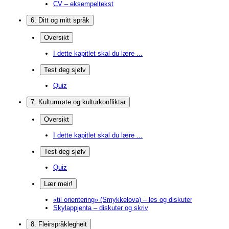
CV – eksempeltekst
6. Ditt og mitt språk
Oversikt
I dette kapitlet skal du lære ...
Test deg sjølv
Quiz
7. Kulturmøte og kulturkonfliktar
Oversikt
I dette kapitlet skal du lære ...
Test deg sjølv
Quiz
Lær meir!
«til orientering» (Smykkelova) – les og diskuter
Skylappjenta – diskuter og skriv
8. Fleirspråklegheit