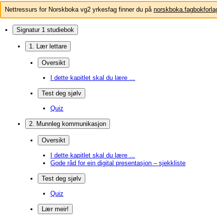
Nettressurs for Norskboka vg2 yrkesfag finner du på
norskboka.fagbokforla
Signatur 1 studiebok
1. Lær lettare
Oversikt
I dette kapitlet skal du lære ...
Test deg sjølv
Quiz
2. Munnleg kommunikasjon
Oversikt
I dette kapitlet skal du lære ...
Gode råd for ein digital presentasjon – sjekkliste
Test deg sjølv
Quiz
Lær meir!