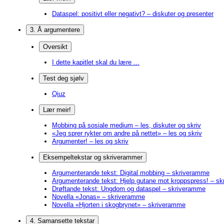
Dataspel: positivt eller negativt? – diskuter og presenter
3. Å argumentere
Oversikt
I dette kapitlet skal du lære ...
Test deg sjølv
Qiuz
Lær meir!
Mobbing på sosiale medium – les, diskuter og skriv
«Jeg sprer rykter om andre på nettet» – les og skriv
Argumenter! – les og skriv
Eksempeltekstar og skriverammer
Argumenterande tekst: Digital mobbing – skriveramme
Argumenterande tekst: Hjelp gutane mot kroppspress! – s
Drøftande tekst: Ungdom og dataspel – skriveramme
Novella «Jonas» – skriveramme
Novella «Hjorten i skogbrynet» – skriveramme
4. Samansette tekstar