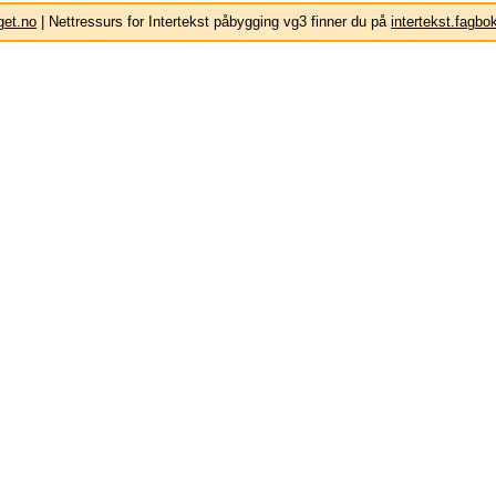
get.no
| Nettressurs for Intertekst påbygging vg3 finner du på
intertekst.fagbo