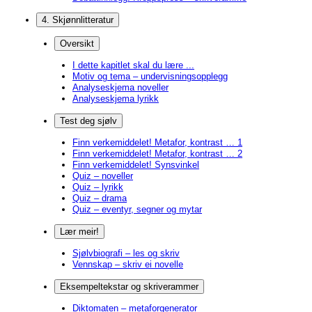
4. Skjønnlitteratur
Oversikt
I dette kapitlet skal du lære ...
Motiv og tema – undervisningsopplegg
Analyseskjema noveller
Analyseskjema lyrikk
Test deg sjølv
Finn verkemiddelet! Metafor, kontrast … 1
Finn verkemiddelet! Metafor, kontrast … 2
Finn verkemiddelet! Synsvinkel
Quiz – noveller
Quiz – lyrikk
Quiz – drama
Quiz – eventyr, segner og mytar
Lær meir!
Sjølvbiografi – les og skriv
Vennskap – skriv ei novelle
Eksempeltekstar og skriverammer
Diktomaten – metaforgenerator