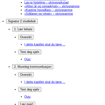
Lag ei forteljing – skriveverkstad
«Atten år og vengeklypt» – skriveramme
«Kantine hovedfag» – skriveramme
«Sjåføren og vitnet» – skriveramme
Signatur 2 studiebok
1. Lær lettare
Oversikt
I dette kapitlet skal du lære ...
Test deg sjølv
Quiz
2. Munnleg kommunikasjon
Oversikt
I dette kapitlet skal du lære ...
Test deg sjølv
Quiz
Lær meir!