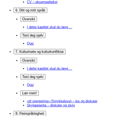
CV – eksempeltekst
6. Ditt og mitt språk
Oversikt
I dette kapitlet skal du lære ...
Test deg sjølv
Quiz
7. Kulturmøte og kulturkonfliktar
Oversikt
I dette kapitlet skal du lære ...
Test deg sjølv
Quiz
Lær meir!
«til orientering» (Smykkelova) – les og diskuter
Skylappjenta – diskuter og skriv
8. Fleirspråklegheit