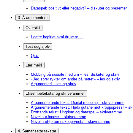
Dataspel: positivt eller negativt? – diskuter og presenter
3. Å argumentere
Oversikt
I dette kapitlet skal du lære ...
Test deg sjølv
Qiuz
Lær meir!
Mobbing på sosiale medium – les, diskuter og skriv
«Jeg sprer rykter om andre på nettet» – les og skriv
Argumenter! – les og skriv
Eksempeltekstar og skriverammer
Argumenterande tekst: Digital mobbing – skriveramme
Argumenterande tekst: Hjelp gutane mot kroppspress! – s
Drøftande tekst: Ungdom og dataspel – skriveramme
Novella «Jonas» – skriveramme
Novella «Hjorten i skogbrynet» – skriveramme
4. Samansette tekstar