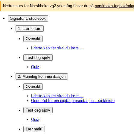
Nettressurs for Norskboka vg2 yrkesfag finner du på
norskboka.fagbokforla
Signatur 1 studiebok
1. Lær lettare
Oversikt
I dette kapitlet skal du lære ...
Test deg sjølv
Quiz
2. Munnleg kommunikasjon
Oversikt
I dette kapitlet skal du lære ...
Gode råd for ein digital presentasjon – sjekkliste
Test deg sjølv
Quiz
Lær meir!