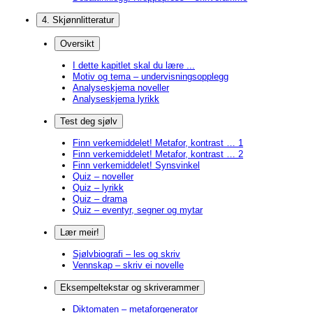
4. Skjønnlitteratur
Oversikt
I dette kapitlet skal du lære ...
Motiv og tema – undervisningsopplegg
Analyseskjema noveller
Analyseskjema lyrikk
Test deg sjølv
Finn verkemiddelet! Metafor, kontrast … 1
Finn verkemiddelet! Metafor, kontrast … 2
Finn verkemiddelet! Synsvinkel
Quiz – noveller
Quiz – lyrikk
Quiz – drama
Quiz – eventyr, segner og mytar
Lær meir!
Sjølvbiografi – les og skriv
Vennskap – skriv ei novelle
Eksempeltekstar og skriverammer
Diktomaten – metaforgenerator