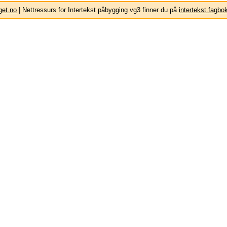
get.no
| Nettressurs for Intertekst påbygging vg3 finner du på
intertekst.fagbo