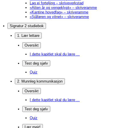
Lag ei forteljing – skriveverkstad
«Atten år og vengeklypt» – skriveramme
«Kantine hovedfag» – skriveramme
«Sjåføren og vitnet» – skriveramme
Signatur 2 studiebok
1. Lær lettare
Oversikt
I dette kapitlet skal du lære ...
Test deg sjølv
Quiz
2. Munnleg kommunikasjon
Oversikt
I dette kapitlet skal du lære ...
Test deg sjølv
Quiz
Lær meir!