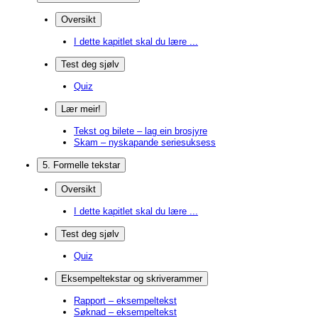
Oversikt
I dette kapitlet skal du lære ...
Test deg sjølv
Quiz
Lær meir!
Tekst og bilete – lag ein brosjyre
Skam – nyskapande seriesuksess
5. Formelle tekstar
Oversikt
I dette kapitlet skal du lære ...
Test deg sjølv
Quiz
Eksempeltekstar og skriverammer
Rapport – eksempeltekst
Søknad – eksempeltekst