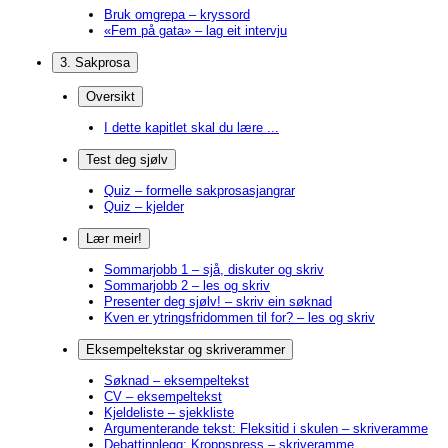
Bruk omgrepa – kryssord
«Fem på gata» – lag eit intervju
3. Sakprosa
Oversikt
I dette kapitlet skal du lære ...
Test deg sjølv
Quiz – formelle sakprosasjangrar
Quiz – kjelder
Lær meir!
Sommarjobb 1 – sjå, diskuter og skriv
Sommarjobb 2 – les og skriv
Presenter deg sjølv! – skriv ein søknad
Kven er ytringsfridommen til for? – les og skriv
Eksempeltekstar og skriverammer
Søknad – eksempeltekst
CV – eksempeltekst
Kjeldeliste – sjekkliste
Argumenterande tekst: Fleksitid i skulen – skriveramme
Debattinnlegg: Kroppspress – skriveramme