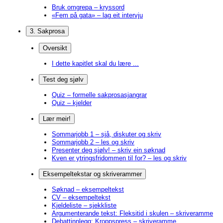
Bruk omgrepa – kryssord
«Fem på gata» – lag eit intervju
3. Sakprosa
Oversikt
I dette kapitlet skal du lære ...
Test deg sjølv
Quiz – formelle sakprosasjangrar
Quiz – kjelder
Lær meir!
Sommarjobb 1 – sjå, diskuter og skriv
Sommarjobb 2 – les og skriv
Presenter deg sjølv! – skriv ein søknad
Kven er ytringsfridommen til for? – les og skriv
Eksempeltekstar og skriverammer
Søknad – eksempeltekst
CV – eksempeltekst
Kjeldeliste – sjekkliste
Argumenterande tekst: Fleksitid i skulen – skriveramme
Debattinnlegg: Kroppspress – skriveramme