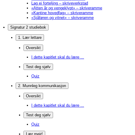
Lag ei forteljing – skriveverkstad
«Atten år og vengeklypt» – skriveramme
«Kantine hovedfag» – skriveramme
«Sjåføren og vitnet» – skriveramme
Signatur 2 studiebok
1. Lær lettare
Oversikt
I dette kapitlet skal du lære ...
Test deg sjølv
Quiz
2. Munnleg kommunikasjon
Oversikt
I dette kapitlet skal du lære ...
Test deg sjølv
Quiz
Lær meir!