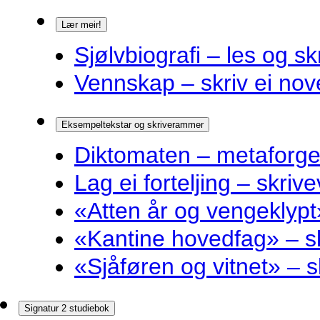
Lær meir!
Sjølvbiografi – les og sk
Vennskap – skriv ei nov
Eksempeltekstar og skriverammer
Diktomaten – metaforge
Lag ei forteljing – skriv
«Atten år og vengeklyp
«Kantine hovedfag» – 
«Sjåføren og vitnet» –
Signatur 2 studiebok