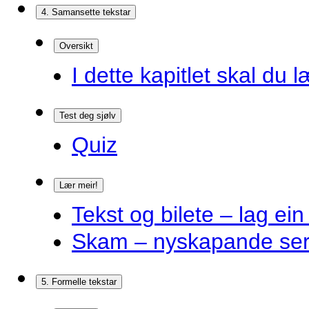
4. Samansette tekstar
Oversikt
I dette kapitlet skal du l
Test deg sjølv
Quiz
Lær meir!
Tekst og bilete – lag ein
Skam – nyskapande ser
5. Formelle tekstar