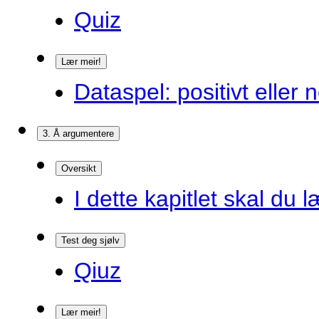
Quiz
Lær meir!
Dataspel: positivt eller 
3. Å argumentere
Oversikt
I dette kapitlet skal du l
Test deg sjølv
Qiuz
Lær meir!