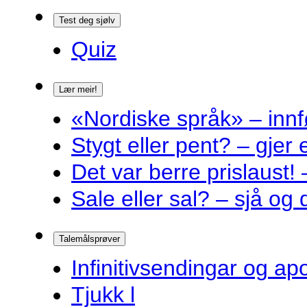
Test deg sjølv
Quiz
Lær meir!
«Nordiske språk» – innf
Stygt eller pent? – gjer
Det var berre prislaust! 
Sale eller sal? – sjå og 
Talemålsprøver
Infinitivsendingar og a
Tjukk l