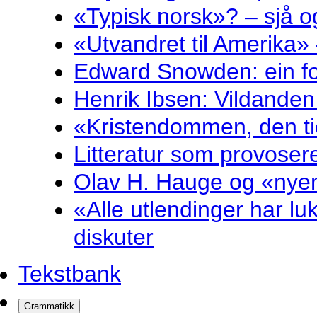
«Typisk norsk»? – sjå og
«Utvandret til Amerika» 
Edward Snowden: ein fol
Henrik Ibsen: Vildande
«Kristendommen, den ti
Litteratur som provosere
Olav H. Hauge og «nyenk
«Alle utlendinger har luk
diskuter
Tekstbank
Grammatikk