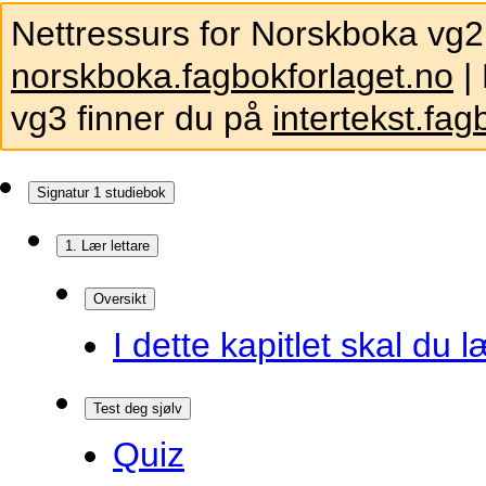
Nettressurs for Norskboka vg2
norskboka.fagbokforlaget.no
| 
vg3 finner du på
intertekst.fag
Signatur 1 studiebok
1. Lær lettare
Oversikt
I dette kapitlet skal du l
Test deg sjølv
Quiz