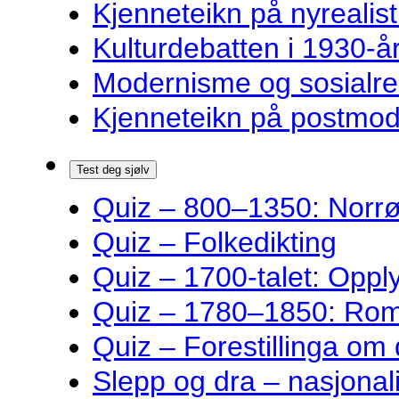
Kjenneteikn på nyrealist
Kulturdebatten i 1930-år
Modernisme og sosialre
Kjenneteikn på postmode
Test deg sjølv
Quiz – 800–1350: Norrøn
Quiz – Folkedikting
Quiz – 1700-talet: Oppl
Quiz – 1780–1850: Rom
Quiz – Forestillinga om
Slepp og dra – nasjonali