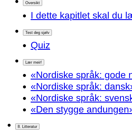
Oversikt
I dette kapitlet skal du l
Test deg sjølv
Quiz
Lær meir!
«Nordiske språk: gode n
«Nordiske språk: dansk»
«Nordiske språk: svensk
«Den stygge andungen»
8. Litteratur