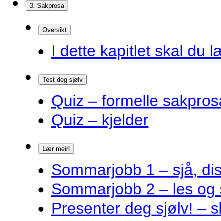
3. Sakprosa
Oversikt
I dette kapitlet skal du l
Test deg sjølv
Quiz – formelle sakpros
Quiz – kjelder
Lær meir!
Sommarjobb 1 – sjå, dis
Sommarjobb 2 – les og 
Presenter deg sjølv! – s