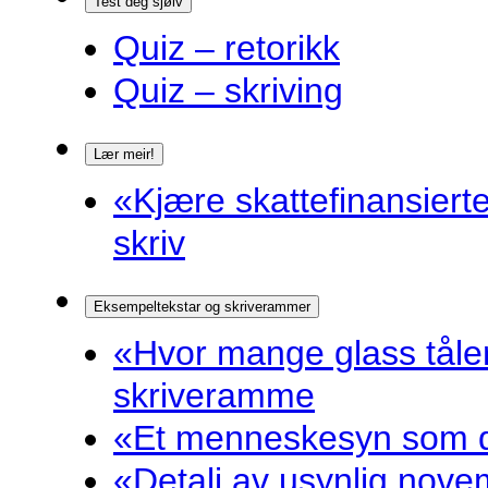
Test deg sjølv
Quiz – retorikk
Quiz – skriving
Lær meir!
«Kjære skattefinansiert
skriv
Eksempeltekstar og skriverammer
«Hvor mange glass tåler
skriveramme
«Et menneskesyn som dr
«Detalj av usynlig nove