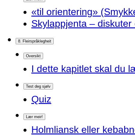
«til orientering» (Smykk
Skylappjenta – diskuter 
8. Fleirspråklegheit
Oversikt
I dette kapitlet skal du l
Test deg sjølv
Quiz
Lær meir!
Holmliansk eller kebabn