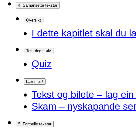
4. Samansette tekstar
Oversikt
I dette kapitlet skal du l
Test deg sjølv
Quiz
Lær meir!
Tekst og bilete – lag ein
Skam – nyskapande ser
5. Formelle tekstar