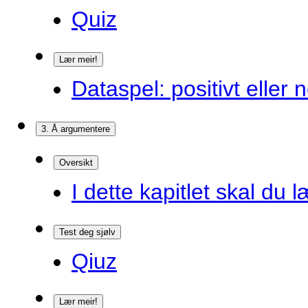
Quiz
Lær meir!
Dataspel: positivt eller 
3. Å argumentere
Oversikt
I dette kapitlet skal du l
Test deg sjølv
Qiuz
Lær meir!