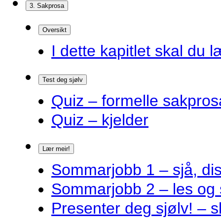
3. Sakprosa
Oversikt
I dette kapitlet skal du l
Test deg sjølv
Quiz – formelle sakpros
Quiz – kjelder
Lær meir!
Sommarjobb 1 – sjå, dis
Sommarjobb 2 – les og 
Presenter deg sjølv! – s