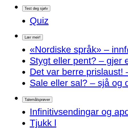
Test deg sjølv
Quiz
Lær meir!
«Nordiske språk» – innf
Stygt eller pent? – gjer
Det var berre prislaust! 
Sale eller sal? – sjå og 
Talemålsprøver
Infinitivsendingar og a
Tjukk l