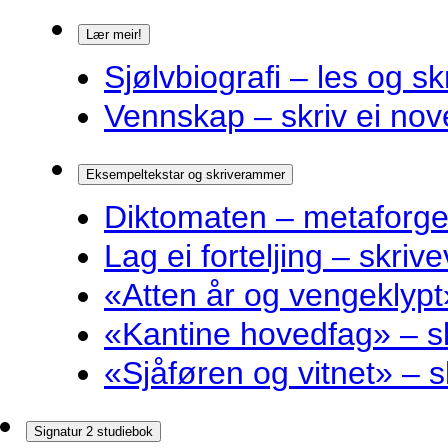
Lær meir!
Sjølvbiografi – les og sk
Vennskap – skriv ei nov
Eksempeltekstar og skriverammer
Diktomaten – metaforge
Lag ei forteljing – skriv
«Atten år og vengeklyp
«Kantine hovedfag» – 
«Sjåføren og vitnet» –
Signatur 2 studiebok