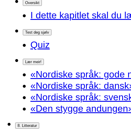
Oversikt
I dette kapitlet skal du l
Test deg sjølv
Quiz
Lær meir!
«Nordiske språk: gode n
«Nordiske språk: dansk»
«Nordiske språk: svensk
«Den stygge andungen»
8. Litteratur