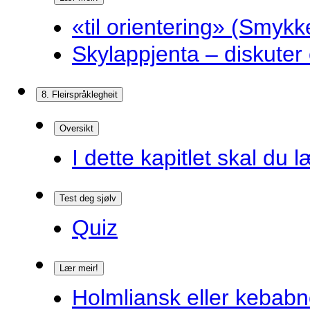
«til orientering» (Smykk
Skylappjenta – diskuter 
8. Fleirspråklegheit
Oversikt
I dette kapitlet skal du l
Test deg sjølv
Quiz
Lær meir!
Holmliansk eller kebabn