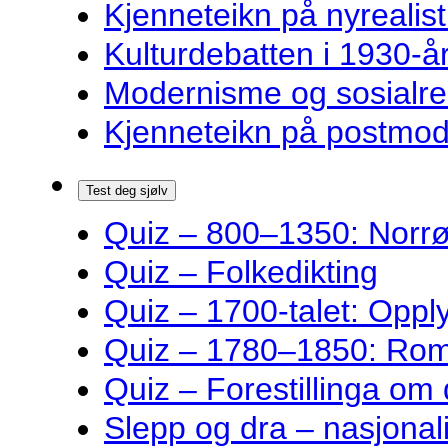
Kjenneteikn på nyrealist
Kulturdebatten i 1930-år
Modernisme og sosialre
Kjenneteikn på postmode
Test deg sjølv
Quiz – 800–1350: Norrøn
Quiz – Folkedikting
Quiz – 1700-talet: Oppl
Quiz – 1780–1850: Rom
Quiz – Forestillinga om
Slepp og dra – nasjonali