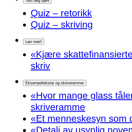
Test deg sjølv
Quiz – retorikk
Quiz – skriving
Lær meir!
«Kjære skattefinansiert
skriv
Eksempeltekstar og skriverammer
«Hvor mange glass tåler
skriveramme
«Et menneskesyn som dr
«Detalj av usynlig nove