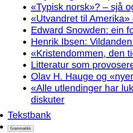
«Typisk norsk»? – sjå og
«Utvandret til Amerika» 
Edward Snowden: ein fol
Henrik Ibsen: Vildande
«Kristendommen, den ti
Litteratur som provosere
Olav H. Hauge og «nyenk
«Alle utlendinger har luk
diskuter
Tekstbank
Grammatikk